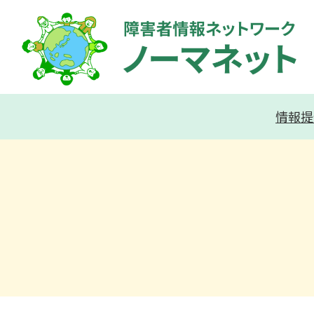
内
容
を
ス
キ
情報提
ッ
プ