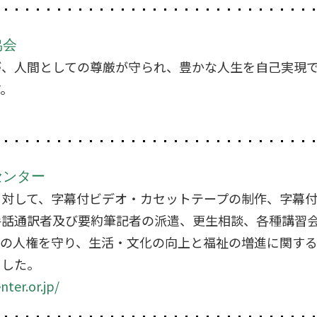
協会
が、人間としての尊厳が守られ、豊かな人生を自己実現
す。
センター
に対して、字幕付ビデオ・カセットテープの制作、字幕
手話通訳者及び要約筆記者の派遣、更生相談、各種講習
者の人権を守り、生活・文化の向上と福祉の増進に関す
ました。
ter.or.jp/