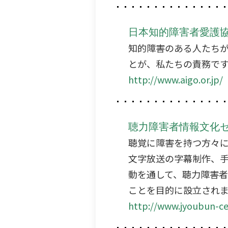
日本知的障害者愛護
知的障害のある人たち
とが、私たちの責務で
http://www.aigo.or.jp/
聴力障害者情報文化
聴覚に障害を持つ方々
文字放送の字幕制作、
動を通して、聴力障害
ことを目的に設立され
http://www.jyoubun-cen