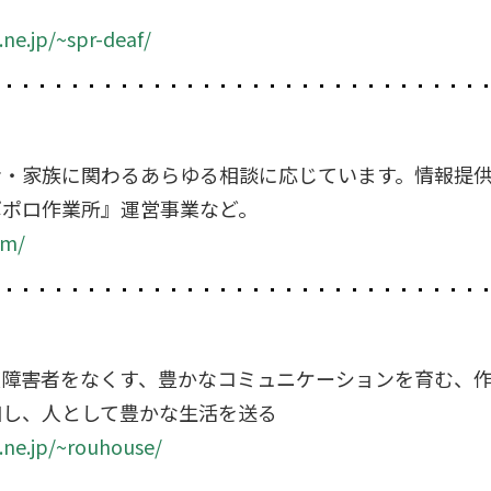
ne.jp/~spr-deaf/
者・家族に関わるあらゆる相談に応じています。情報提
ポポロ作業所』運営事業など。
om/
複障害者をなくす、豊かなコミュニケーションを育む、
加し、人として豊かな生活を送る
ne.jp/~rouhouse/