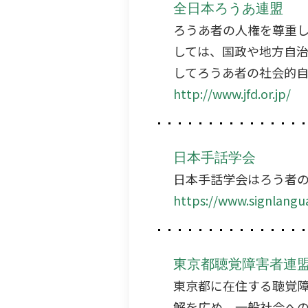
全日本ろうあ連盟
ろうあ者の人権を尊重
しては、国政や地方自
してろうあ者の社会的
http://www.jfd.or.jp/
日本手話学会
日本手話学会はろう者
https://www.signlangu
東京都聴覚障害者連
東京都に在住する聴覚
解を広め、一般社会へ