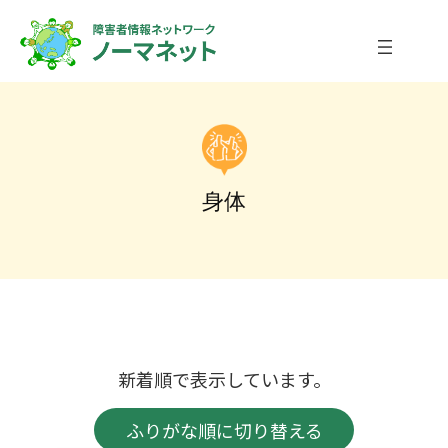
内
容
を
ス
キ
ッ
プ
身体
新着順で表示しています。
ふりがな順に切り替える