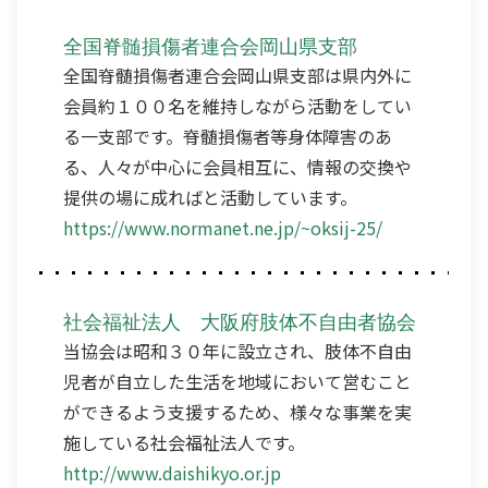
全国脊髄損傷者連合会岡山県支部
全国脊髄損傷者連合会岡山県支部は県内外に
会員約１００名を維持しながら活動をしてい
る一支部です。脊髄損傷者等身体障害のあ
る、人々が中心に会員相互に、情報の交換や
提供の場に成ればと活動しています。
https://www.normanet.ne.jp/~oksij-25/
社会福祉法人 大阪府肢体不自由者協会
当協会は昭和３０年に設立され、肢体不自由
児者が自立した生活を地域において営むこと
ができるよう支援するため、様々な事業を実
施している社会福祉法人です。
http://www.daishikyo.or.jp