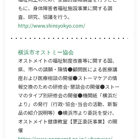
もに、身体障害者福祉施設事業に関する調
査、研究、協議を行う。
http://www.shinsyokyo.com/
横浜市オストミー協会
オストメイトの福祉制度改善等に関する国、
県、市への請願・陳情●顧問医による医療講
座および医療相談の開催●ストーマケアの情
報交換のための研修会･懇談会の開催●ストー
マのタイプ別研修会の開催●機関紙「横浜だ
より」の発行（行政･協会･当会の活動、新製
品の紹介説明等）●横浜市より委託を受け、
オストメイト健康教室【更正委託事業】の開
催
https://www.normanet.ne.jp/~yhamajoa/