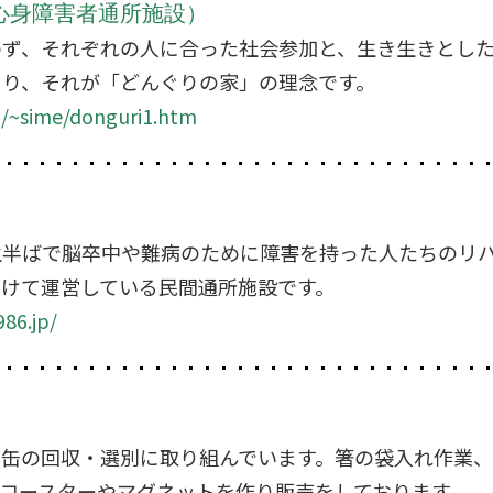
心身障害者通所施設）
わず、それぞれの人に合った社会参加と、生き生きとし
くり、それが「どんぐりの家」の理念です。
p/~sime/donguri1.htm
生半ばで脳卒中や難病のために障害を持った人たちのリ
受けて運営している民間通所施設です。
86.jp/
ミ缶の回収・選別に取り組んでいます。箸の袋入れ作業、
コースターやマグネットを作り販売をしております。