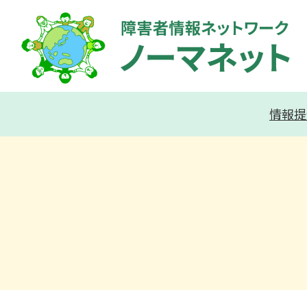
内
容
を
ス
キ
情報提
ッ
プ