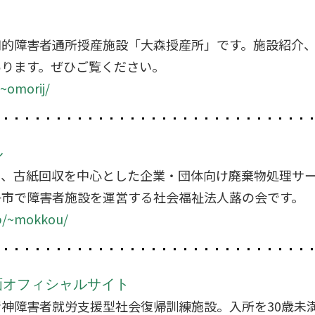
知的障害者通所授産施設「大森授産所」です。施設紹介
あります。ぜひご覧ください。
~omorij/
ル
は、古紙回収を中心とした企業・団体向け廃棄物処理サ
子市で障害者施設を運営する社会福祉法人蕗の会です。
jp/~mokkou/
画オフィシャルサイト
神障害者就労支援型社会復帰訓練施設。入所を30歳未