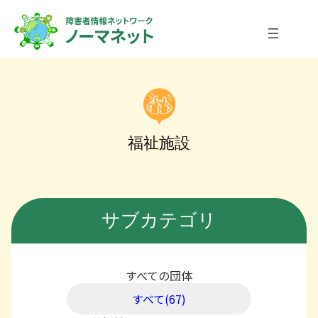
内
容
を
ス
キ
ッ
プ
福祉施設
サブカテゴリ
すべての団体
すべて(67)