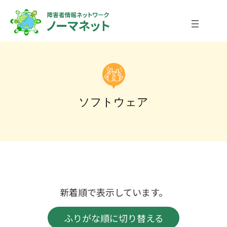
内
容
を
ス
キ
ッ
プ
ソフトウェア
新着順で表示しています。
ふりがな順に切り替える