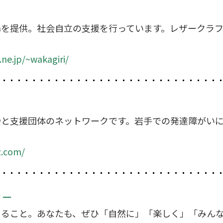
場を提供。社会自立の支援を行っています。レザークラ
ne.jp/~wakagiri/
会と支援団体のネットワークです。岩手での発達障がい
2.com/
ター
きること。あなたも、ぜひ「自然に」「楽しく」「みん