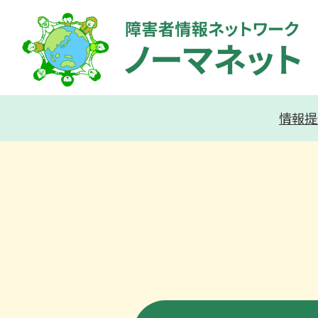
内
容
を
ス
キ
情報提
ッ
プ