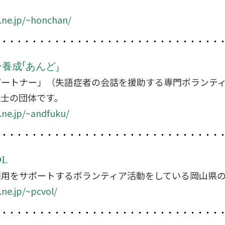
.ne.jp/~honchan/
養成「あんど」
パートナー」（失語症者の会話を援助する専門ボランテ
覚士の団体です。
ne.jp/~andfuku/
L
利用をサポートするボランティア活動をしている岡山県
ne.jp/~pcvol/