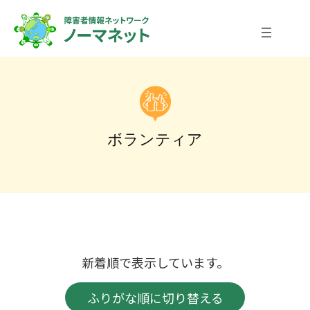
内
容
を
ス
キ
ッ
プ
ボランティア
新着順で表示しています。
ふりがな順に切り替える