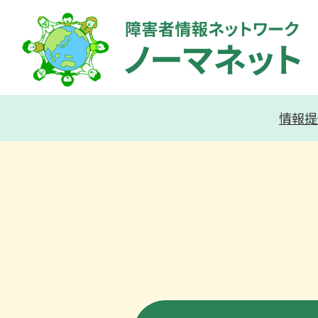
内
容
を
ス
キ
情報提
ッ
プ