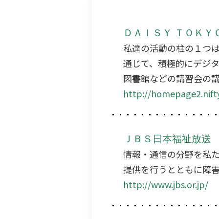
ＤＡＩＳＹ ＴＯＫＹ
私達の活動の柱の１つ
通じて、積極的にデジ
図書館などの講習会の
http://homepage2.nift
ＪＢＳ日本福祉放送
情報・通信の分野を私
提供を行うとともに障
http://www.jbs.or.jp/