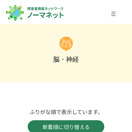
内
容
を
ス
キ
ッ
プ
脳・神経
ふりがな順で表示しています。
新着順に切り替える