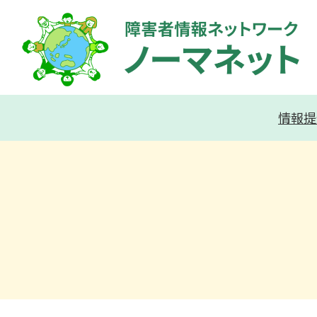
内
容
を
ス
キ
情報提
ッ
プ