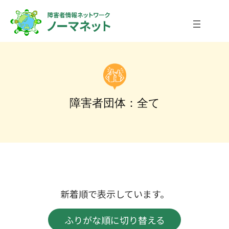
内
容
を
ス
キ
ッ
プ
障害者団体：全て
新着順で表示しています。
ふりがな順に切り替える