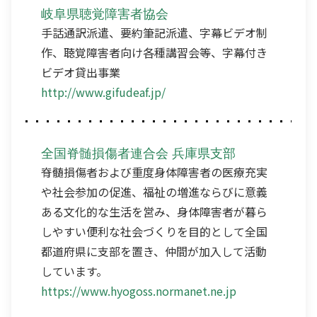
岐阜県聴覚障害者協会
手話通訳派遣、要約筆記派遣、字幕ビデオ制
作、聴覚障害者向け各種講習会等、字幕付き
ビデオ貸出事業
http://www.gifudeaf.jp/
全国脊髄損傷者連合会 兵庫県支部
脊髄損傷者および重度身体障害者の医療充実
や社会参加の促進、福祉の増進ならびに意義
ある文化的な生活を営み、身体障害者が暮ら
しやすい便利な社会づくりを目的として全国
都道府県に支部を置き、仲間が加入して活動
しています。
https://www.hyogoss.normanet.ne.jp